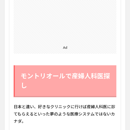
いつ
も行
く近
所の
ウォ
ーク
イン
クリ
ニッ
Ad
クを
訪問
3
カナ
モントリオールで産婦人科医探
ダ/
ケベ
し
ック
州の
医療
シス
日本と違い、好きなクリニックに行けば産婦人科医に診
テム
てもらえるといった夢のような医療システムではないカ
4
ナダ。
以前
通っ