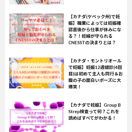
【カナダ(ケベック州)で妊
娠】職業によっては妊娠確
認直後から仕事が休みにな
る？！妊婦が守られる
CNESSTの決まりとは？
【カナダ・モントリオール
で妊娠】妊娠12週健診(4回
目)は初めて主人も同行＆お
腹の子の面白いポーズに大
爆笑！
【カナダで妊娠】Group B
Strep検査って何？これを
読めばすべてがわかる！