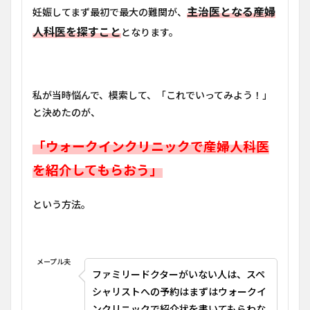
てい
主治医となる産婦
妊娠してまず最初で最大の難関が、
たウ
人科医を探すこと
ォー
となります。
クイ
ンク
リニ
ック
を訪
私が当時悩んで、模索して、「これでいってみよう！」
問
と決めたのが、
5
産婦
「ウォークインクリニックで産婦人科医
人科
医と
を紹介してもらおう」
の初
診の
という方法。
予約
の取
り方
6
メープル夫
初診
ファミリードクターがいない人は、スペ
の予
約の
シャリストへの予約はまずはウォークイ
際に
ンクリニックで紹介状を書いてもらわな