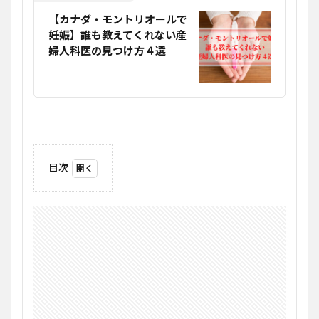
【カナダ・モントリオールで
妊娠】誰も教えてくれない産
婦人科医の見つけ方４選
目次
1
モン
トリ
オー
ルで
産婦
人科
医探
し
2