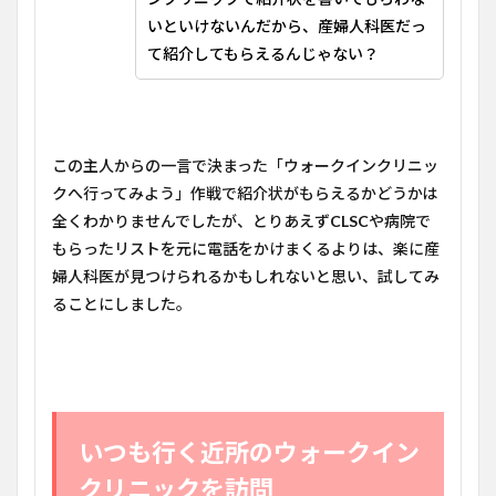
伝え
いといけないんだから、産婦人科医だっ
たこ
と・
て紹介してもらえるんじゃない？
聞か
れた
こと
6.1
この主人からの一言で決まった「ウォークインクリニッ
電話
冒頭
クへ行ってみよう」作戦で紹介状がもらえるかどうかは
で伝
全くわかりませんでしたが、とりあえず
CLSC
や病院で
えた
こと
もらったリストを元に電話をかけまくるよりは、楽に産
婦人科医が見つけられるかもしれないと思い、試してみ
6.2
予約
ることにしました。
の際
に聞
かれ
たこ
と
いつも行く近所のウォークイン
クリニックを訪問