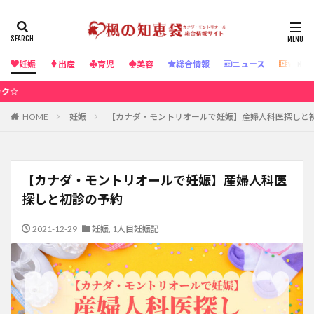
妊娠
出産
育児
美容
総合情報
ニュース
YouT
☆カナダ・モントリオ
HOME
妊娠
【カナダ・モントリオールで妊娠】産婦人科医探しと
【カナダ・モントリオールで妊娠】産婦人科医
探しと初診の予約
2021-12-29
妊娠
,
1人目妊娠記