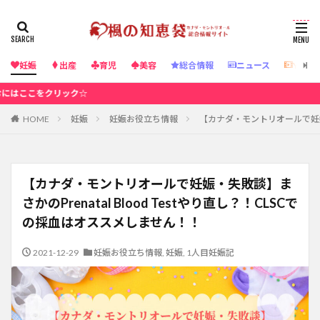
妊娠
出産
育児
美容
総合情報
ニュース
YouT
☆カナダ
HOME
妊娠
妊娠お役立ち情報
【カナダ・モントリオールで妊娠・失
【カナダ・モントリオールで妊娠・失敗談】ま
さかのPrenatal Blood Testやり直し？！CLSCで
の採血はオススメしません！！
2021-12-29
妊娠お役立ち情報
,
妊娠
,
1人目妊娠記