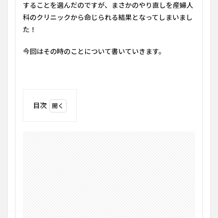
することを選んだのですが、まさかのやり直しを産婦人
科のクリニックから命じられる結果となってしまいまし
た！
今回はその時のことについて書いていきます。
目次
1
CLSC
での
採決
2
産婦
人科
より
まさ
かの
「採