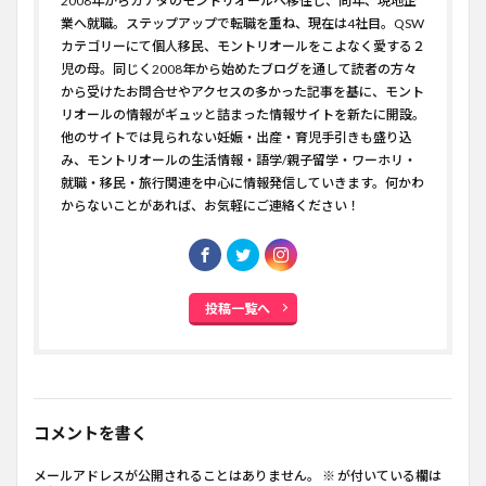
2008年からカナダのモントリオールへ移住し、同年、現地企
業へ就職。ステップアップで転職を重ね、現在は4社目。QSW
カテゴリーにて個人移民、モントリオールをこよなく愛する２
児の母。同じく2008年から始めたブログを通して読者の方々
から受けたお問合せやアクセスの多かった記事を基に、モント
リオールの情報がギュッと詰まった情報サイトを新たに開設。
他のサイトでは見られない妊娠・出産・育児手引きも盛り込
み、モントリオールの生活情報・語学/親子留学・ワーホリ・
就職・移民・旅行関連を中心に情報発信していきます。何かわ
からないことがあれば、お気軽にご連絡ください！
投稿一覧へ
コメントを書く
メールアドレスが公開されることはありません。
※
が付いている欄は