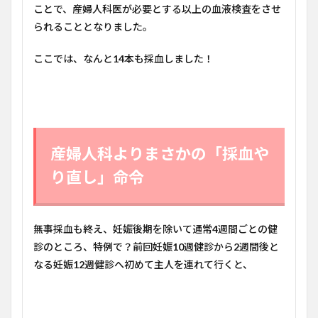
ことで、産婦人科医が必要とする以上の血液検査をさせ
られることとなりました。
ここでは、なんと
14
本も採血しました！
産婦人科よりまさかの「採血や
り直し」命令
無事採血も終え、妊娠後期を除いて通常
4
週間ごとの健
診のところ、特例で？前回妊娠
10
週健診から
2
週間後と
なる妊娠
12
週健診へ初めて主人を連れて行くと、