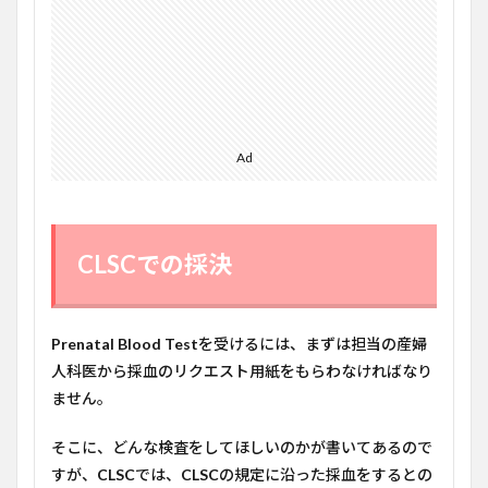
血や
り直
し」
命令
3
Royal
Victoria
Hospital(現
Ad
MUHC)で
の採決
CLSCでの採決
Prenatal Blood Test
を受けるには、まずは担当の産婦
人科医から採血のリクエスト用紙をもらわなければなり
ません。
そこに、どんな検査をしてほしいのかが書いてあるので
すが、
CLSC
では、
CLSC
の規定に沿った採血をするとの