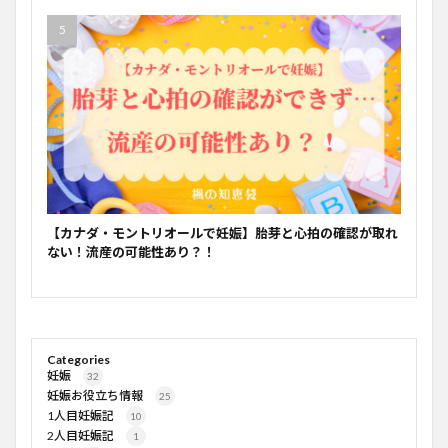
【カナダ・モントリオールで妊娠】胎芽と心拍の確認が取れ
ない！流産の可能性あり？！
Categories
妊娠
32
妊娠お役立ち情報
25
1人目妊娠記
10
2人目妊娠記
1